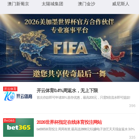
English
全部
公司新闻
行业动态
展会列表
禧越2026：在沉淀中聚势，于希望中启航
禧越2026：在沉淀中聚势，于希望中启航 2025年12月31
日，在这个承前启后的重要时刻，我们齐聚一堂，共同回
顾2025这不平凡的一年。这一年，我们在沉淀中凝聚了更
为坚实的力量。站在新旧交替的时刻，我们不仅为2025年
画下了深思与成长的句点，更怀着"禧越2026"的信念，开
启了崭新的征程。 徐建新董事长在会议上提出了"不惧不
惑 不急不怠 不悲不欣&quo
了解更多