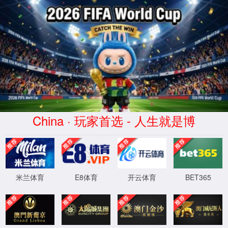
CHINA·银河5163-品牌官网
网站首页
银河5163官网入口
公司简介
荣誉资质
成长足迹
联系我们
公益事业
隐私条款
产品中心
全部
OTM 6000 X全自动特定蛋白分析仪
ExoFaster-500外
泌体自动提取平台
Cyclonesun 3000全自动化学发光免疫分
析仪
Ottoman-600全自动特定蛋白分析仪
mini+全自动特定
蛋白分析仪
全自动特定蛋白即时检测分析仪
便携式荧光
免疫分析仪
金标数码定量分析仪
新闻资讯
全部
公司新闻
行业动态
展会列表
企业文化
“运动会”
画廊
青年会
尚学院
招贤纳士
人才理念
职业规划
职位招聘